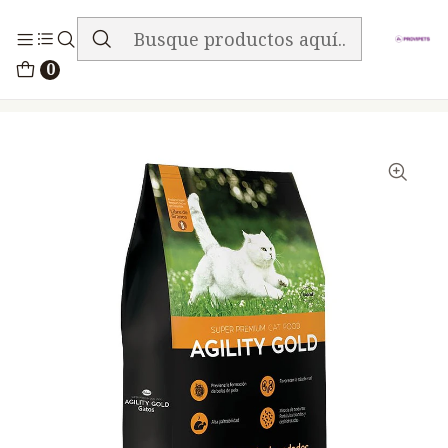
ENVIO GRATIS EN TODA LA TIENDA
Inicio
Alimentos
Gatos
Agility
0
Agility Gold Gatos Adultos 3Kg