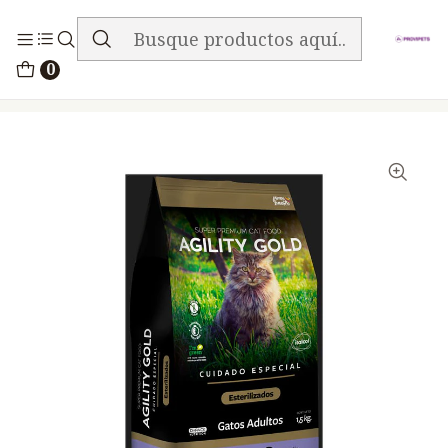
ENVIO GRATIS EN TODA LA TIENDA
Inicio
Alimentos
Gatos
Agility
0
Agility Gold Gatos Esterilizados 1.5Kg