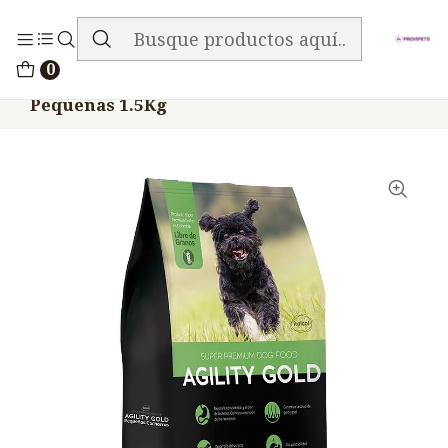
ENVIO GRATIS EN TODA LA TIENDA
Inicio
Alimentos
Perros
Agility
0
Agility Gold Perros Cachorros Razas
Pequeñas 1.5Kg