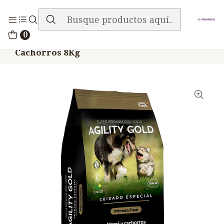
ENVIO GRATIS EN TODA LA TIENDA
Inicio
Alimentos
Perros
Agility
0
Agility Gold Primera Fase Mama Y
Cachorros 8Kg