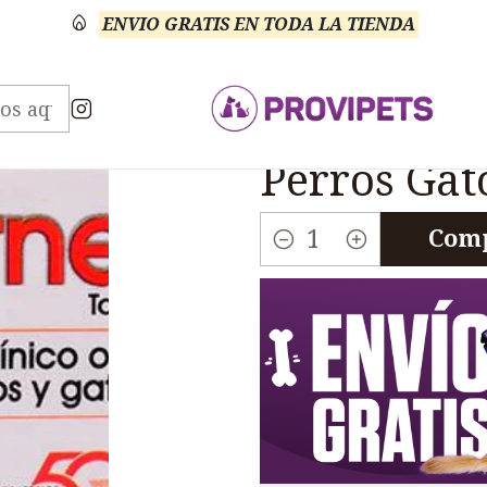
ENVIO GRATIS EN TODA LA TIENDA
inario Antihistamínico
Alernex Antihistaminico Or
|
Alernex An
Perros Gat
Comp
Cantidad