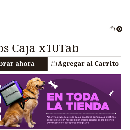
al Perros Gatos Caja x10Tab
0
tihistaminico Oral
os Caja x10Tab
rar ahora
Agregar al Carrito