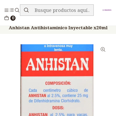
ENVIO GRATIS EN TODA LA TIENDA
Inicio
Medicamentos
0
Veterinario Antihistamínico
Anhistan Antihistaminico Inyectable x20ml