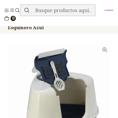
ENVIO GRATIS EN TODA LA TIENDA
Inicio
Accesorios
Arenero Gatos
0
Arenero Sanitario Gatos Moderna Flip Top
Esquinero Azul