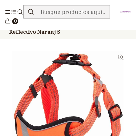
ENVIO GRATIS EN TODA LA TIENDA
Inicio
Accesorios
TRUELOVE
0
Arnes Truelove Perros Acolchado
Reflectivo Naranj S