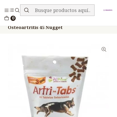
ENVIO GRATIS EN TODA LA TIENDA
Inicio
Medicamentos
0
Artri Tabs Perros Vitaminas Artrosis
Osteoartritis 45 Nugget