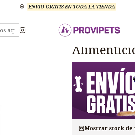
ENVIO GRATIS EN TODA LA TIENDA
rinario Anti Inflamatorios
Artrican D&C Suplemento
|
Artrican 
Alimentici
Mostrar stock de