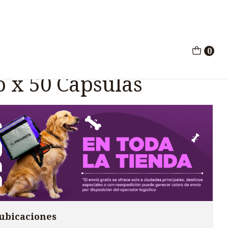
 Alimenticio x 50 Capsulas
0
D&C Suplemento
o x 50 Capsulas
 ubicaciones