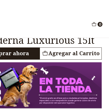
ros Moderna Luxurious 15lt
0
Automático Gravedad
erna Luxurious 15lt
rar ahora
Agregar al Carrito