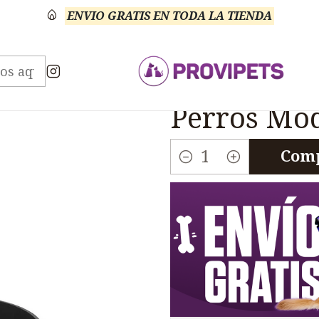
ENVIO GRATIS EN TODA LA TIENDA
s y Bebederos
Bebedero Automático Gravedad Per
|
Bebedero 
Perros Mod
Comp
Cantidad