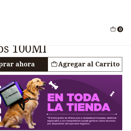
Antipulgas Perros Gatos 100Ml
0
mpoo Antipulgas
os 100Ml
rar ahora
Agregar al Carrito