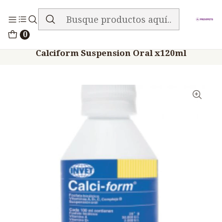
ENVIO GRATIS EN TODA LA TIENDA
Inicio
Medicamentos
0
Veterinario Anti Carencial
Calciform Suspension Oral x120ml