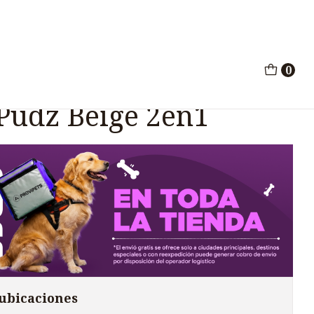
 Pudz Beige 2en1
0
honeta Gatos Rogz
 Pudz Beige 2en1
 ubicaciones