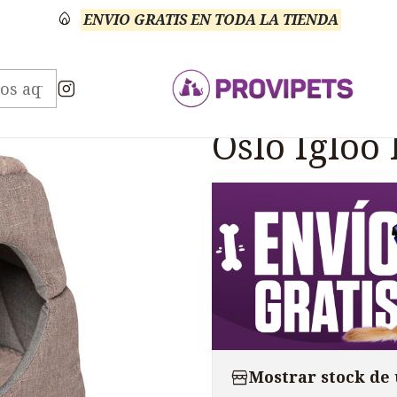
ENVIO GRATIS EN TODA LA TIENDA
s
Camas
Cama Colchoneta Gatos Rogz Oslo Igloo
|
Cama Colc
Oslo Igloo
Mostrar stock de