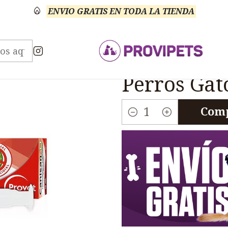
ENVIO GRATIS EN TODA LA TIENDA
Veterinario Anti Parasitarios
Canisan-D Antiparasit
|
Canisan-D 
Perros Gat
Comp
Cantidad