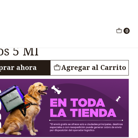
ario Perros Gatos 5 Ml
0
Antiparasitario
os 5 Ml
rar ahora
Agregar al Carrito