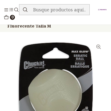
ENVIO GRATIS EN TODA LA TIENDA
Inicio
Accesorios
Juguetes Pelotas
0
Chuckit Max Glow Juguete Perros Erratic
Fluorecente Talla M