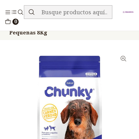
ENVIO GRATIS EN TODA LA TIENDA
Inicio
Alimentos
Perros
Chunky
0
Chunky Pollo Perros Adultos Razas
Pequeñas 8Kg