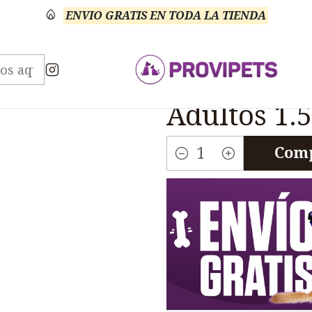
ENVIO GRATIS EN TODA LA TIENDA
os
Gatos
Chunky
Chunky Salmon Cordero Gatos 
|
Chunky Sa
Adultos 1.
Comp
Cantidad