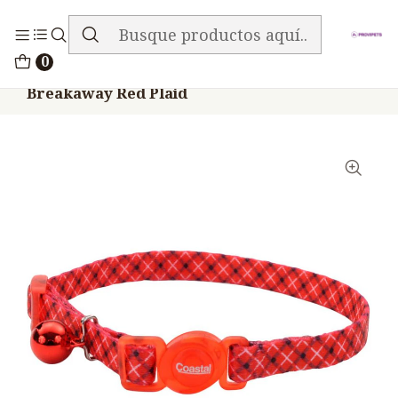
ENVIO GRATIS EN TODA LA TIENDA
Inicio
Accesorios
0
Collar Ajustable Gato Coastal Safe Cat
Breakaway Red Plaid