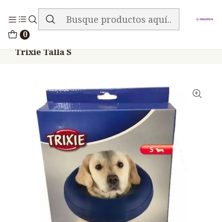
ENVIO GRATIS EN TODA LA TIENDA
Inicio
Accesorios
Collares Isabelinos
0
Collar Isabelino Inflable Recuperación
Trixie Talla S