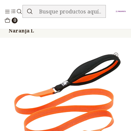
ENVIO GRATIS EN TODA LA TIENDA
Inicio
Accesorios
TRUELOVE
0
Correa Truelove Nylon Neopreno Reflectiva
Naranja L