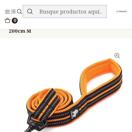
ENVIO GRATIS EN TODA LA TIENDA
Inicio
Accesorios
TRUELOVE
0
Correa Truelove Nylon Reflectiva Naranja
200cm M