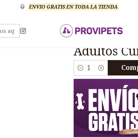
ENVIO GRATIS EN TODA LA TIENDA
os
Diamond Care
Diamond Care Renal Perros Adu
|
Diamond C
Adultos Cu
Comp
Cantidad