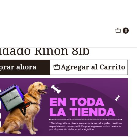
ltos Cuidado Riñon 8lb
0
are Renal Perros
idado Riñon 8lb
rar ahora
Agregar al Carrito