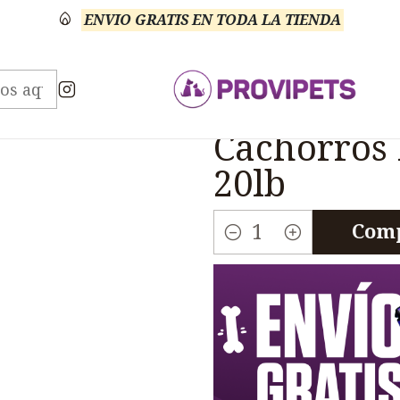
ENVIO GRATIS EN TODA LA TIENDA
mond Naturals
Diamond Puppy Large Breed Cachor
|
Diamond P
Cachorros
20lb
Comp
Cantidad