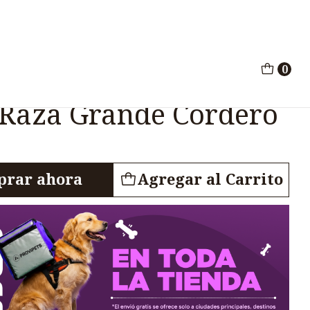
ros Raza Grande Cordero 20lb
0
uppy Large Breed
 Raza Grande Cordero
rar ahora
Agregar al Carrito