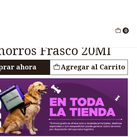
 Perros Cachorros Frasco 20Ml
0
ppy Antiparasitario
horros Frasco 20Ml
rar ahora
Agregar al Carrito