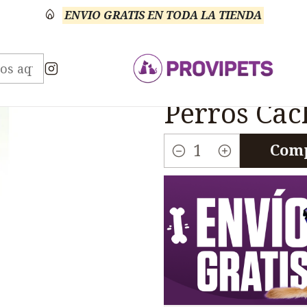
ENVIO GRATIS EN TODA LA TIENDA
rio Anti Parasitarios
Drontal Puppy Antiparasitario
|
Drontal Pu
Perros Cac
Comp
Cantidad