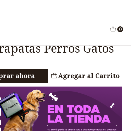
ida Pulgas Garrapatas Perros Gatos 60Ml
0
Spray Insecticida
rapatas Perros Gatos
rar ahora
Agregar al Carrito