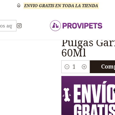
ENVIO GRATIS EN TODA LA TIENDA
otas Shampoo Baños Otros
Fiprostar Spray Insectic
|
Fiprostar 
Pulgas Gar
60Ml
Comp
Cantidad