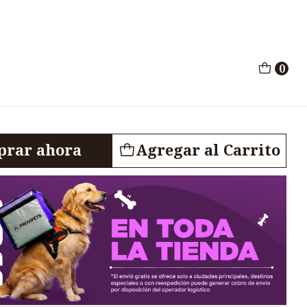
emopar B12 x30ml
0
itida Hemopar B12
rar ahora
Agregar al Carrito