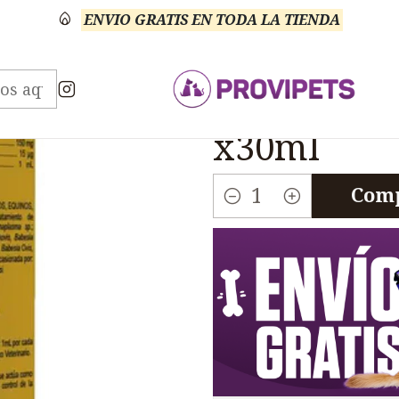
ENVIO GRATIS EN TODA LA TIENDA
tos
Veterinario Anti Parasitarios
Hemoparasitida H
|
Hemoparas
x30ml
Comp
Cantidad