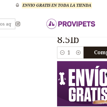
ENVIO GRATIS EN TODA LA TIENDA
s
Perros
Hills Prescription Diet
Hills Jd Perros Art
|
Hills Jd Pe
8.5lb
Comp
Cantidad