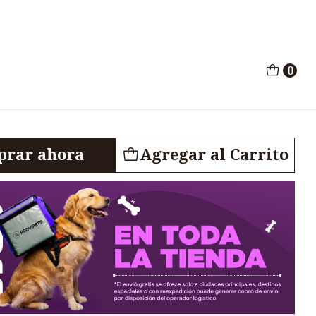
iculaciones 8.5lb
0
rros Articulaciones
rar ahora
Agregar al Carrito