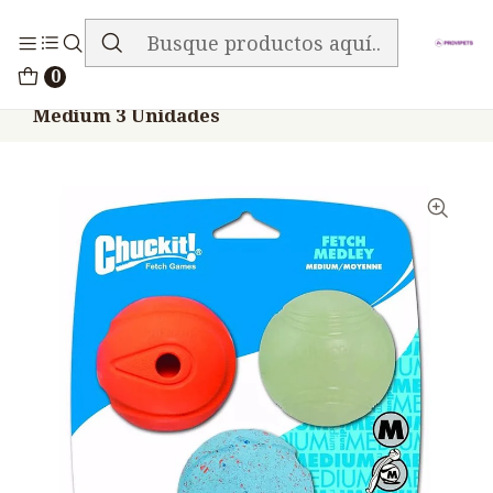
ENVIO GRATIS EN TODA LA TIENDA
Inicio
Accesorios
Juguetes Pelotas
0
Juguete Perros Chuckit Fetch Medley
Medium 3 Unidades