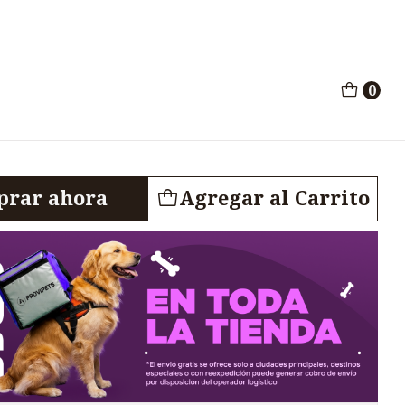
ndoor Ball
0
rros Chuckit Indoor
rar ahora
Agregar al Carrito