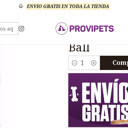
ENVIO GRATIS EN TODA LA TIENDA
cesorios
Juguetes Pelotas
Juguete Perros Chuckit I
|
Juguete Pe
Ball
Comp
Cantidad