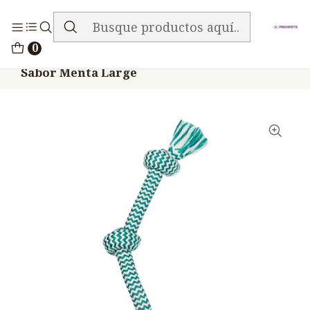
ENVIO GRATIS EN TODA LA TIENDA
Inicio
Accesorios
Juguetes Pelotas
0
Juguete Perros Cuerda Mammoth 3 Nudos
Sabor Menta Large