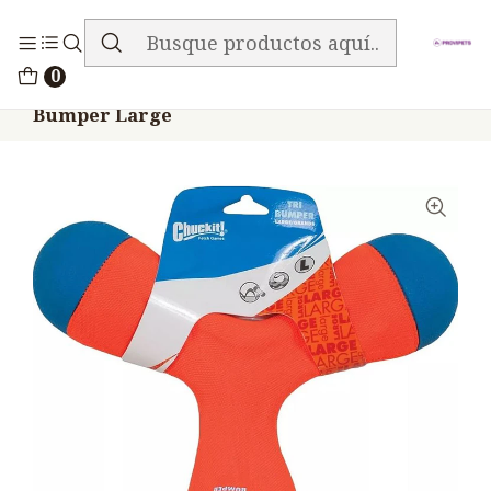
ENVIO GRATIS EN TODA LA TIENDA
Inicio
Accesorios
Juguetes Pelotas
0
Juguete Perros Petmate Chuckit Tri
Bumper Large