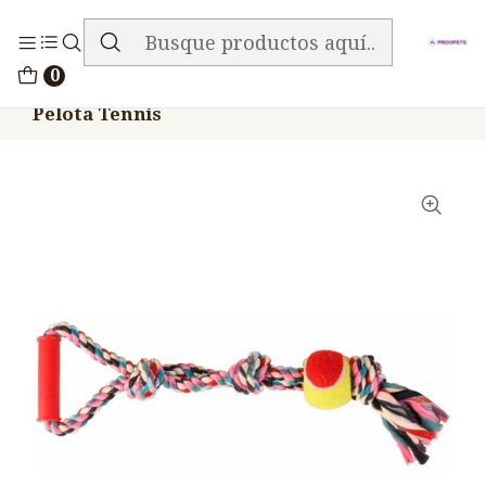
ENVIO GRATIS EN TODA LA TIENDA
Inicio
Accesorios
Juguetes Pelotas
0
Juguete Perros Trixie Denta Fun Cuerda
Pelota Tennis