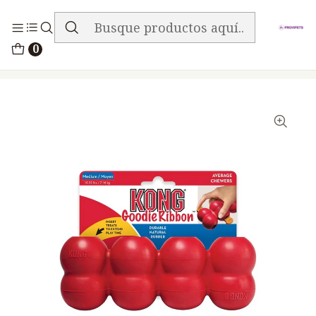
ENVIO GRATIS EN TODA LA TIENDA
Inicio
Accesorios
0
Kong Perro Caucho Classic Ribbon Medium