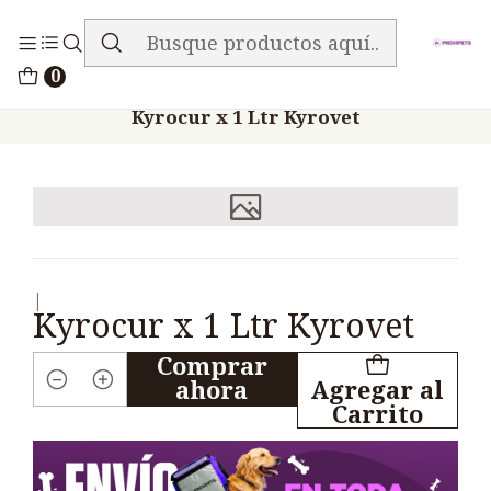
ENVIO GRATIS EN TODA LA TIENDA
Inicio
Medicamentos
0
Veterinario Anti Parasitarios
Kyrocur x 1 Ltr Kyrovet
|
Kyrocur x 1 Ltr Kyrovet
Comprar
ahora
Agregar al
Cantidad
Carrito