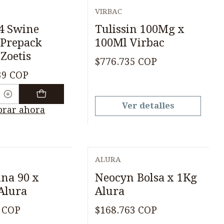
VIRBAC
Agotado
4 Swine
Tulissin 100Mg x
Prepack
100Ml Virbac
Zoetis
$776.735 COP
39 COP
Ver detalles
rar ahora
ALURA
na 90 x
Neocyn Bolsa x 1Kg
Alura
Alura
 COP
$168.763 COP