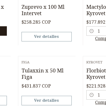
Agotado
 x
Zuprevo x 100 Ml
Mactylo
Intervet
Kyrovet
$258.285 COP
$177.892
Cantidad
Ver detalles
Comp
FIGA
KYROVET
Agotado
Tulaxxin x 50 Ml
Florbiot
Figa
Kyrovet
$431.837 COP
$221.928
Cantidad
Ver detalles
Comp