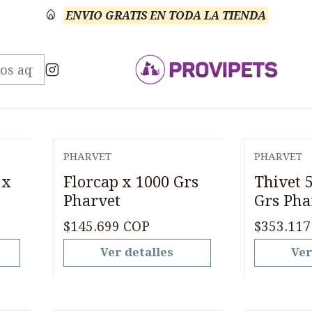
ENVIO GRATIS EN TODA LA TIENDA
Inicio
Medicamentos
Porcicultura Antibiotico
Porcicultura Antibiotic
PHARVET
PHARVET
Agotado
Agotado
 x
Florcap x 1000 Grs
Thivet 
Pharvet
Grs Pha
$145.699 COP
$353.117
Ver detalles
Ver