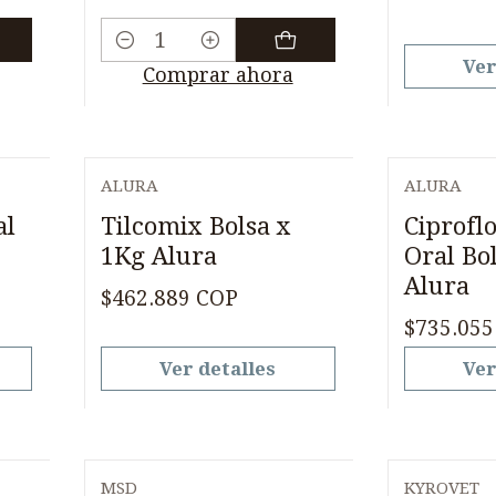
Cantidad
Ver
Comprar ahora
ALURA
ALURA
Agotado
Agotado
al
Tilcomix Bolsa x
Ciproflo
1Kg Alura
Oral Bo
Alura
$462.889 COP
$735.055
Ver detalles
Ver
MSD
KYROVET