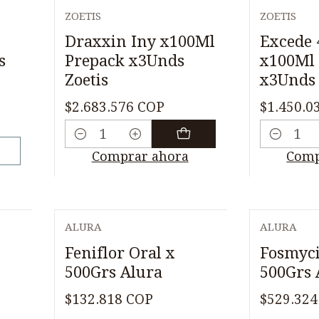
ZOETIS
ZOETIS
Draxxin Iny x100Ml
Excede 
s
Prepack x3Unds
x100Ml 
Zoetis
x3Unds 
$2.683.576 COP
$1.450.0
Cantidad
Cantidad
Comprar ahora
Comp
ALURA
ALURA
Agotado
Feniflor Oral x
Fosmyci
500Grs Alura
500Grs 
$132.818 COP
$529.324