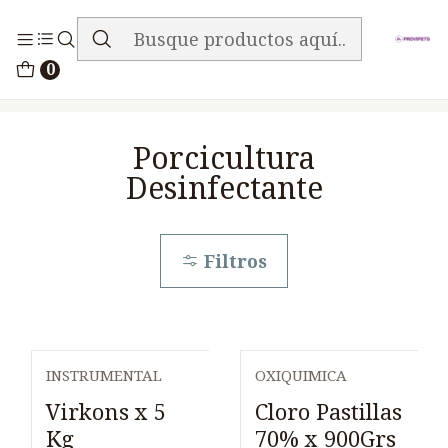
ENVIO GRATIS EN TODA LA TIENDA
Inicio
Medicamentos
0
Porcicultura Desinfectante
Porcicultura
Desinfectante
Filtros
INSTRUMENTAL
OXIQUIMICA
Agotado
Virkons x 5
Cloro Pastillas
Kg
70% x 900Grs