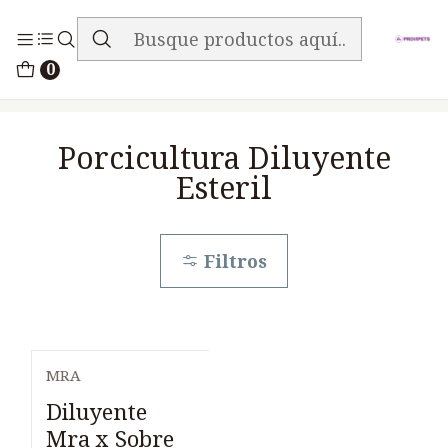
ENVIO GRATIS EN TODA LA TIENDA
Inicio
Medicamentos
0
Porcicultura Diluyente Esteril
Porcicultura Diluyente
Esteril
Filtros
MRA
Diluyente
Mra x Sobre