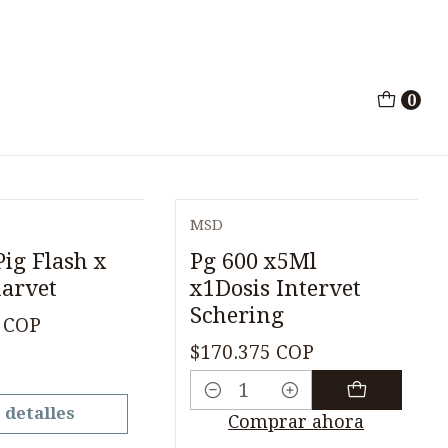
s
0
MSD
Pig Flash x
Pg 600 x5Ml
harvet
x1Dosis Intervet
Schering
 COP
$170.375 COP
Cantidad
 detalles
Comprar ahora