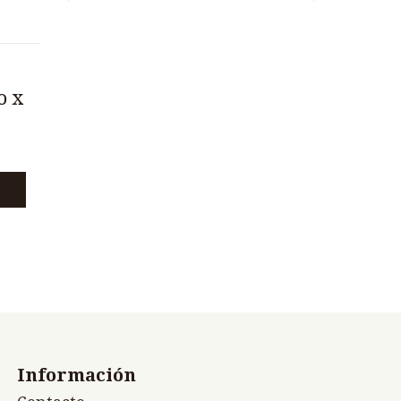
o x
Información