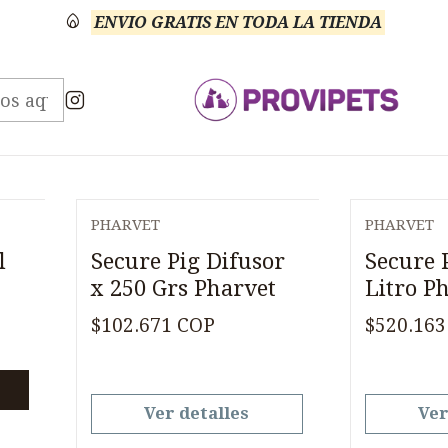
ENVIO GRATIS EN TODA LA TIENDA
Inicio
Medicamentos
Porcicultura Hormonales
Porcicultura Hormonale
PHARVET
PHARVET
Agotado
Agotado
l
Secure Pig Difusor
Secure 
x 250 Grs Pharvet
Litro P
$102.671 COP
$520.163
Ver detalles
Ver