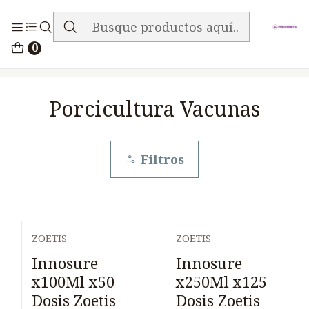
ENVIO GRATIS EN TODA LA TIENDA
Inicio
Medicamentos
0
Porcicultura Vacunas
Porcicultura Vacunas
Filtros
ZOETIS
ZOETIS
Innosure
Innosure
x100Ml x50
x250Ml x125
Dosis Zoetis
Dosis Zoetis