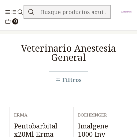
ENVIO GRATIS EN TODA LA TIENDA
Inicio
Medicamentos
0
Veterinario Anestesia General
Veterinario Anestesia
General
Filtros
ERMA
BOEHRINGER
Agotado
Agotado
Pentobarbital
Imalgene
x20Ml Erma
1000 Iny