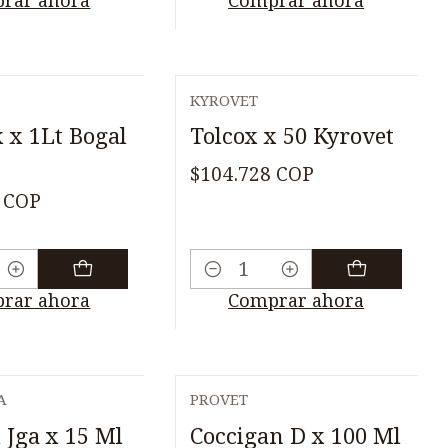
rar ahora
Comprar ahora
KYROVET
 x 1Lt Bogal
Tolcox x 50 Kyrovet
$104.728 COP
 COP
Cantidad
rar ahora
Comprar ahora
A
PROVET
 Jga x 15 Ml
Coccigan D x 100 Ml