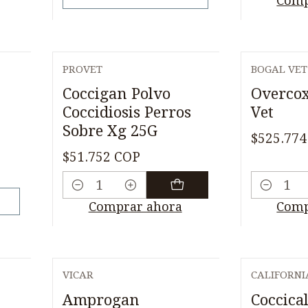
Comp
PROVET
BOGAL VET
Coccigan Polvo
Overcox
Coccidiosis Perros
Vet
Sobre Xg 25G
$525.774
$51.752 COP
Cantidad
Cantidad
Comprar ahora
Comp
VICAR
CALIFORNI
Amprogan
Coccical