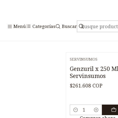
V
Menú
Categorías
Buscar
SERVINSUMOS
Genzuril x 250 M
Servinsumos
$261.608 COP
Cantidad