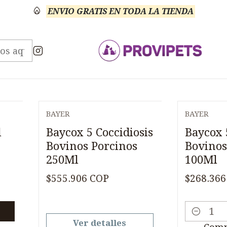
ENVIO GRATIS EN TODA LA TIENDA
Inicio
Medicamentos
Veterinario Anti Coccidial
eterinario Anti Coccidi
BAYER
BAYER
Agotado
l
Baycox 5 Coccidiosis
Baycox 
Bovinos Porcinos
Bovinos
250Ml
100Ml
$555.906 COP
$268.366
Cantidad
Ver detalles