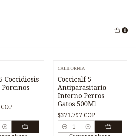
al
0
CALIFORNIA
5 Coccidiosis
Coccicalf 5
 Porcinos
Antiparasitario
Interno Perros
Gatos 500Ml
 COP
$371.797 COP
Cantidad