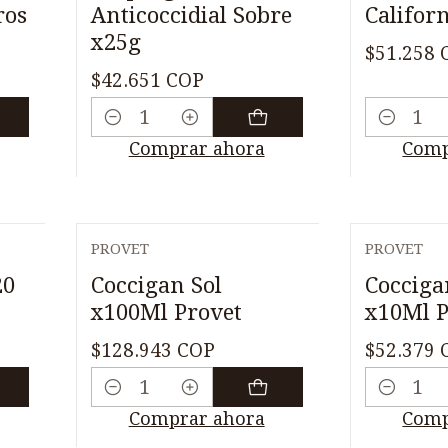
ros
Anticoccidial Sobre
Califor
x25g
$51.258 
$42.651 COP
Cantidad
Cantidad
Comprar ahora
Comp
PROVET
PROVET
20
Coccigan Sol
Cocciga
x100Ml Provet
x10Ml P
$128.943 COP
$52.379 
Cantidad
Cantidad
Comprar ahora
Comp