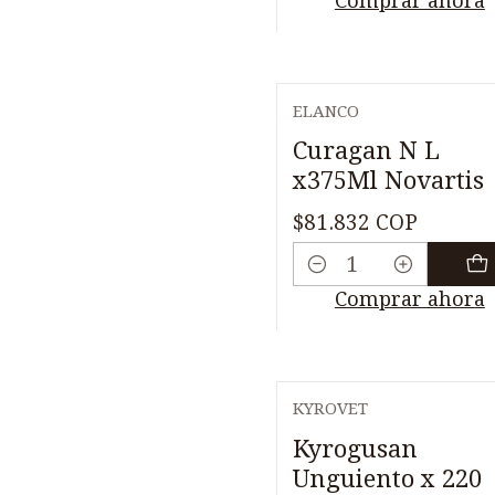
Comprar ahora
ELANCO
Curagan N L
x375Ml Novartis
$81.832 COP
Cantidad
Comprar ahora
KYROVET
Kyrogusan
Unguiento x 220