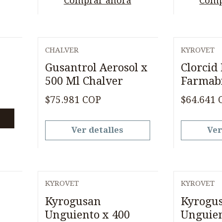
Comprar ahora
Comp
CHALVER
KYROVET
Agotado
Agotado
Gusantrol Aerosol x
Clorcid
500 Ml Chalver
Farmab
$75.981 COP
$64.641 
Ver detalles
Ver
KYROVET
KYROVET
Kyrogusan
Kyrogu
Unguiento x 400
Unguien