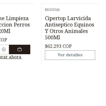
BIOSTAR
Agotado
ne Limpieza
Cipertop Larvicida
ccion Perros
Antiseptico Equinos
20Ml
Y Otros Animales
500Ml
COP
$62.293 COP
Ver detalles
rar ahora