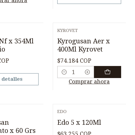
rar ahora
KYROVET
 Nf x 354Ml
Kyrogusan Aer x
io
400Ml Kyrovet
COP
$74.184 COP
Cantidad
 detalles
Comprar ahora
EDO
san
Edo 5 x 120Ml
to x 60 Grs
$63.255 COP