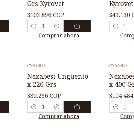
Grs Kyrovet
Kyrovet
$103.896 COP
$49.130 
Cantidad
Cantidad
Comprar ahora
Comp
CYAGRO
CYAGRO
Nexabest Unguento
Nexabe
x 220 Grs
x 400 G
$80.296 COP
$104.484
Cantidad
Cantidad
Comprar ahora
Comp