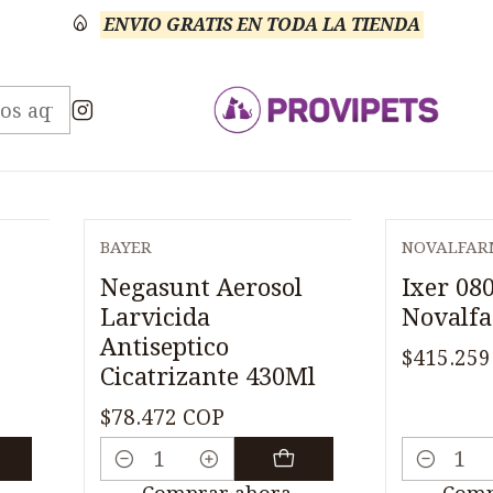
ENVIO GRATIS EN TODA LA TIENDA
Inicio
Medicamentos
Veterinario Antisépticos
Veterinario Antiséptico
BAYER
NOVALFAR
Negasunt Aerosol
Ixer 08
Larvicida
Novalf
Antiseptico
$415.259
Cicatrizante 430Ml
$78.472 COP
Cantidad
Cantidad