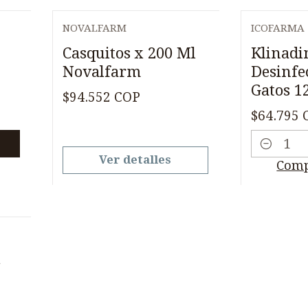
NOVALFARM
ICOFARMA
Agotado
Casquitos x 200 Ml
Klinadi
Novalfarm
Desinfe
Gatos 1
$94.552 COP
$64.795 
Cantidad
Ver detalles
Comp
l