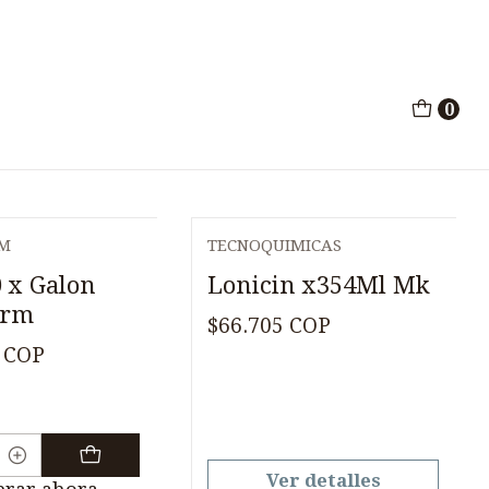
s
0
M
TECNOQUIMICAS
Agotado
0 x Galon
Lonicin x354Ml Mk
arm
$66.705 COP
 COP
Ver detalles