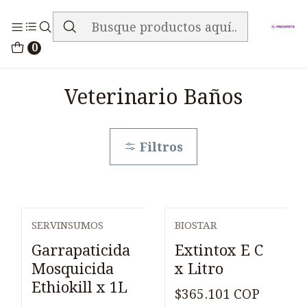
ENVIO GRATIS EN TODA LA TIENDA
Inicio
Medicamentos
Veterinario Baños
0
Veterinario Baños
Filtros
SERVINSUMOS
BIOSTAR
Garrapaticida
Extintox E C
Mosquicida
x Litro
Ethiokill x 1L
$365.101 COP