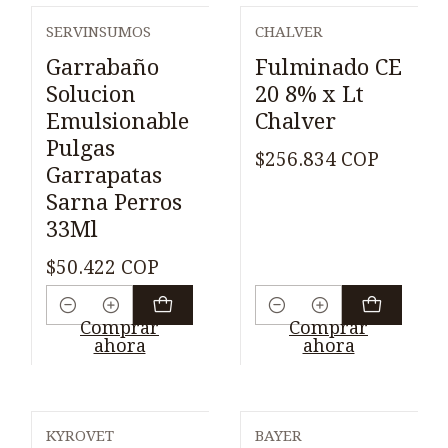
SERVINSUMOS
CHALVER
Garrabaño
Fulminado CE
Solucion
20 8% x Lt
Emulsionable
Chalver
Pulgas
$256.834 COP
Garrapatas
Sarna Perros
33Ml
$50.422 COP
Cantidad
Cantidad
Comprar
Comprar
ahora
ahora
KYROVET
BAYER