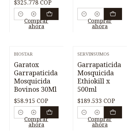
$325.778 COP
Cantidad
Cantidad
Comprar
Comprar
ahora
ahora
BIOSTAR
SERVINSUMOS
Garatox
Garrapaticida
Garrapaticida
Mosquicida
Mosquicida
Ethiokill x
Bovinos 30Ml
500ml
$58.915 COP
$189.533 COP
Cantidad
Cantidad
Comprar
Comprar
ahora
ahora