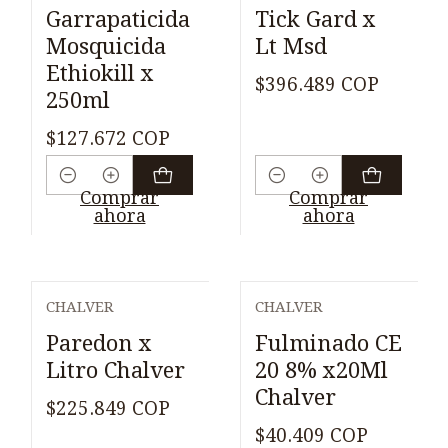
Garrapaticida
Tick Gard x
Mosquicida
Lt Msd
Ethiokill x
$396.489 COP
250ml
$127.672 COP
Cantidad
Cantidad
Comprar
Comprar
ahora
ahora
CHALVER
CHALVER
Paredon x
Fulminado CE
Litro Chalver
20 8% x20Ml
Chalver
$225.849 COP
$40.409 COP