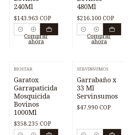
240Ml
480Ml
$143.963 COP
$216.100 COP
Cantidad
Cantidad
Comprar
Comprar
ahora
ahora
BIOSTAR
SERVINSUMOS
Garatox
Garrabaño x
Garrapaticida
33 Ml
Mosquicida
Servinsumos
Bovinos
$47.990 COP
1000Ml
$358.235 COP