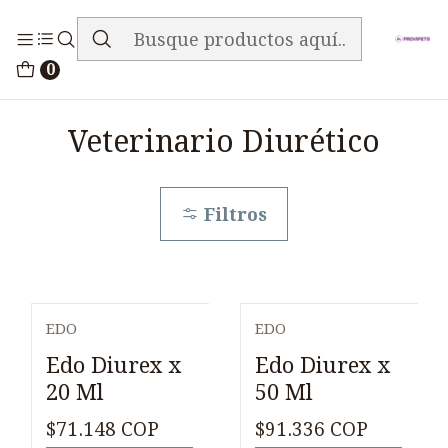
ENVIO GRATIS EN TODA LA TIENDA
Inicio
Medicamentos
Veterinario Diurético
0
Veterinario Diurético
Filtros
EDO
EDO
Agotado
Agotado
Edo Diurex x
Edo Diurex x
20 Ml
50 Ml
$71.148 COP
$91.336 COP