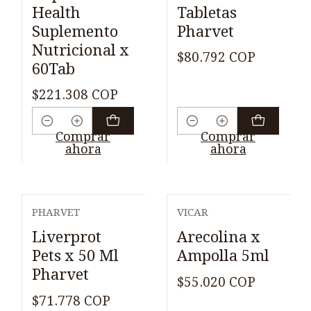
Health
Tabletas
Suplemento
Pharvet
Nutricional x
$80.792 COP
60Tab
$221.308 COP
Cantidad
Cantidad
Comprar
Comprar
ahora
ahora
PHARVET
VICAR
Liverprot
Arecolina x
Pets x 50 Ml
Ampolla 5ml
Pharvet
$55.020 COP
$71.778 COP