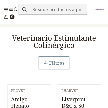
ENVIO GRATIS EN TODA LA TIENDA
Inicio
Medicamentos
0
Veterinario Estimulante Colinérgico
Veterinario Estimulante
Colinérgico
Filtros
PROVET
PHARVET
Amigo
Liverprot
Hepato
D&C x 50