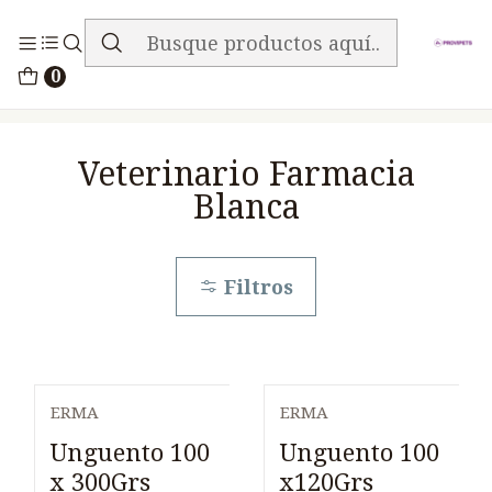
ENVIO GRATIS EN TODA LA TIENDA
Inicio
Medicamentos
0
Veterinario Farmacia Blanca
Veterinario Farmacia
Blanca
Filtros
ERMA
ERMA
Unguento 100
Unguento 100
x 300Grs
x120Grs