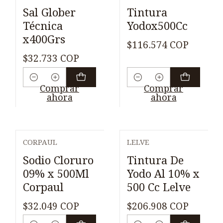
Sal Glober
Tintura
Técnica
Yodox500Cc
x400Grs
$116.574 COP
$32.733 COP
Cantidad
Cantidad
Comprar
Comprar
ahora
ahora
CORPAUL
LELVE
Sodio Cloruro
Tintura De
09% x 500Ml
Yodo Al 10% x
Corpaul
500 Cc Lelve
$32.049 COP
$206.908 COP