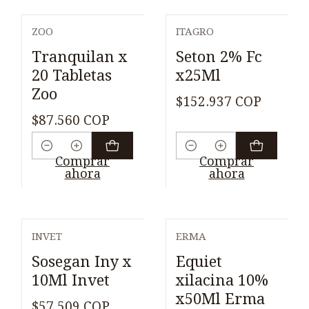
ZOO
ITAGRO
Tranquilan x
Seton 2% Fc
20 Tabletas
x25Ml
Zoo
$152.937 COP
$87.560 COP
Cantidad
Cantidad
Comprar
Comprar
ahora
ahora
INVET
ERMA
Sosegan Iny x
Equiet
10Ml Invet
xilacina 10%
x50Ml Erma
$57.509 COP