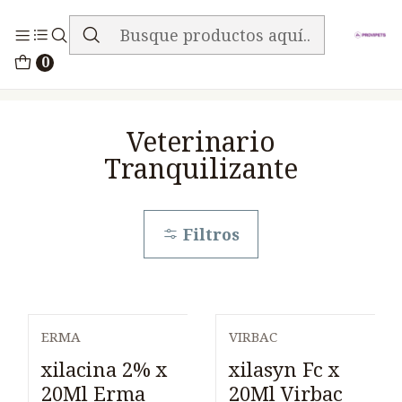
ENVIO GRATIS EN TODA LA TIENDA
Inicio
Medicamentos
0
Veterinario Tranquilizante
Veterinario
Tranquilizante
Filtros
ERMA
VIRBAC
xilacina 2% x
xilasyn Fc x
20Ml Erma
20Ml Virbac