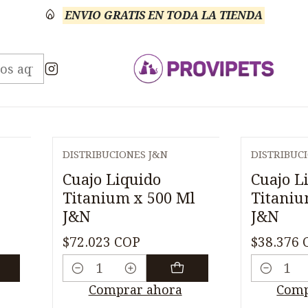
ENVIO GRATIS EN TODA LA TIENDA
Inicio
Medicamentos
Veterinario Varios
Veterinario Varios
DISTRIBUCIONES J&N
DISTRIBUC
Cuajo Liquido
Cuajo L
Titanium x 500 Ml
Titaniu
J&N
J&N
$72.023 COP
$38.376 
Cantidad
Cantidad
Comprar ahora
Comp