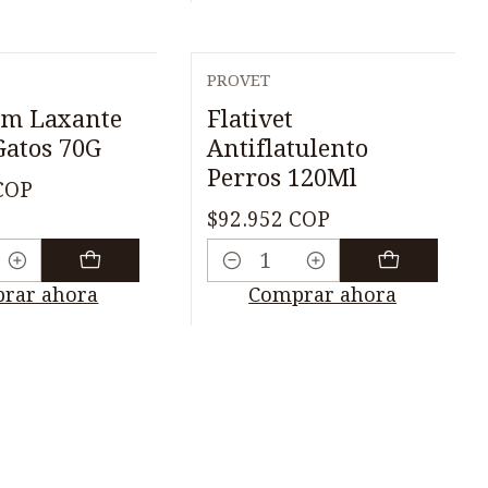
PROVET
rm Laxante
Flativet
Gatos 70G
Antiflatulento
Perros 120Ml
COP
$92.952 COP
Cantidad
rar ahora
Comprar ahora