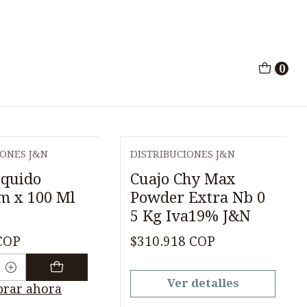
0
IONES J&N
DISTRIBUCIONES J&N
Agotado
iquido
Cuajo Chy Max
m x 100 Ml
Powder Extra Nb 0
5 Kg Iva19% J&N
COP
$310.918 COP
Ver detalles
rar ahora