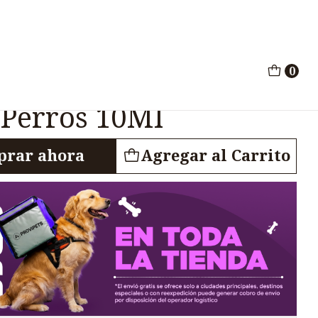
orio Inyectable Perros 10Ml
0
5 Antiinflamatorio
 Perros 10Ml
rar ahora
Agregar al Carrito